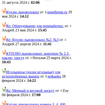
31 августа 2024 г.
02:06
Куплю льноволокно
от
smarthemp.ru
29
мая 2024 г.
14:12
Re: Оборудование для переработки.
от
Андрей 23 мая 2024 г.
15:45
Re: Куплю льноволокно №2, №3
от
Андрей 27 апреля 2024 г.
11:41
КУПЛЮ льноволокно -короткое № 2.3 ,
паклю, тресту
от
Наталья 25 марта 2024 г.
10:43
Игольницы (доски игольные) для
иглопробивных машин
от
netkanka
28
февраля 2024 г.
14:22
Re: Мерный и весовой лоскут
от
Zoy
06 февраля 2024 г.
17:08
Куплю леноволокно номера 3, 4. 400