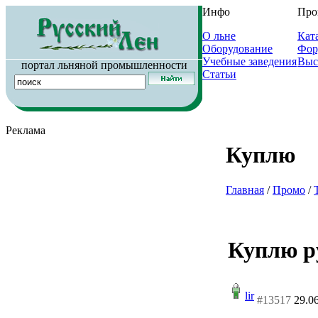
Инфо
Про
О льне
Кат
Оборудование
Фор
Учебные заведения
Выс
портал льняной промышленности
Статьи
Реклама
Куплю
Главная
/
Промо
/
Куплю р
lir
#13517
29.0