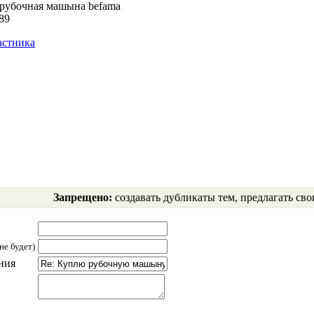
рубочная машына befama
89
астника
Запрещено:
создавать дубликаты тем, предлагать сво
не будет)
ния