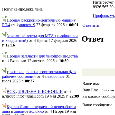
Интиресует 
8926 565 30 
Покупка-продажа льна
Профиль уч
Продам раскройно-ленточную машину
РЛ-4
от
autotex19
23 февраля 2026 г.
06:01
Ответить
Зажимные ленты для МТА ( п-образный
Ответ
и квадратный)
от
Денис 17 февраля 2026
г.
12:16
Продам зап.части для льнопроизводства
от
Вячеслав 12 августа 2025 г.
10:50
трясилка для льна, горизонтальная бу в
рабочем состоянии
от
alexdoomov
01
июля 2025 г.
08:37
Ваше имя
Ваш Email
(показан 
ВСЁ ДЛЯ ЛЬНА И КОНОПЛИ
от
a7group.info@gmail.com 19 мая 2025 г.
22:09
Заголовок сообще
Ваше сообщение
Куплю Линию первичной переработки
льна в льняное волокно
от
Игорь 19 мая