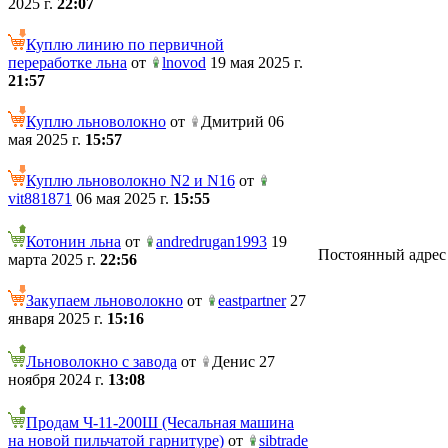
2025 г.
22:07
Куплю линию по первичной
переработке льна
от
lnovod
19 мая 2025 г.
21:57
Куплю льноволокно
от
Дмитрий 06
мая 2025 г.
15:57
Куплю льноволокно N2 и N16
от
vit881871
06 мая 2025 г.
15:55
Котонин льна
от
andredrugan1993
19
Постоянный адрес те
марта 2025 г.
22:56
Закупаем льноволокно
от
eastpartner
27
января 2025 г.
15:16
Льноволокно с завода
от
Денис 27
ноября 2024 г.
13:08
Продам Ч-11-200Ш (Чесальная машина
на новой пильчатой гарнитуре)
от
sibtrade