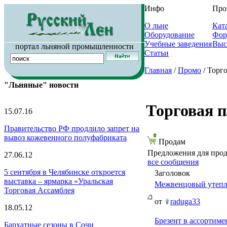
Инфо
Про
О льне
Кат
Оборудование
Фор
Учебные заведения
Выс
портал льняной промышленности
Статьи
Главная
/
Промо
/ Торг
"Льняные" новости
Торговая 
15.07.16
Правительство РФ продлило запрет на
вывоз кожевенного полуфабриката
Продам
Предложения для про
27.06.12
все сообщения
5 сентября в Челябинске откроется
Заголовок
выставка – ярмарка «Уральская
Межвенцовый утепли
Торговая Ассамблея
от
raduga33
18.05.12
Брезент в ассортиме
Бархатные сезоны в Сочи