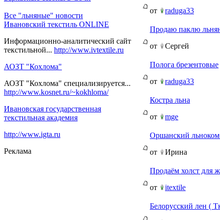
от
raduga33
Все "льняные" новости
Ивановский текстиль ONLINE
Продаю паклю льнян
Информационно-аналитический сайт
от
Сергей
текстильной...
http://www.ivtextile.ru
Полога брезентовые
АОЗТ "Кохлома"
от
raduga33
АОЗТ "Кохлома" специализируется...
http://www.kosnet.ru/~kokhloma/
Костра льна
Ивановская государственная
от
mge
текстильная академия
http://www.igta.ru
Оршанский льноком
Реклама
от
Ирина
Продаём холст для 
от
itextile
Белорусский лен ( Т