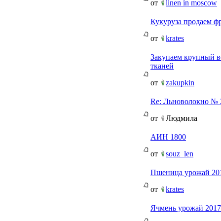
от
linen in moscow
Кукуруза продаем ф
от
krates
Закупаем крупный в
тканей
от
zakupkin
Re: Льноволокно № 
от
Людмила
АИН 1800
от
souz_len
Пшеница урожай 20
от
krates
Ячмень урожай 201