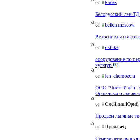
от
krates
Белорусский лен ТД
от
bellen moscow
Велосипеды и аксесс
от
okbike
оборудование по пе
культур
от
len_chernozem
ООО "Чистый лён" 
Оршанского льноко
от
Олейник Юрий
Продаем льняные тк
от
Продавец
Семена льна долгун