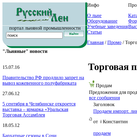
Инфо
Про
О льне
Кат
Оборудование
Фор
Учебные заведения
Выс
портал льняной промышленности
Статьи
Главная
/
Промо
/ Торг
"Льняные" новости
Торговая 
15.07.16
Правительство РФ продлило запрет на
вывоз кожевенного полуфабриката
Продам
Предложения для про
27.06.12
все сообщения
5 сентября в Челябинске откроется
Заголовок
выставка – ярмарка «Уральская
Продаем импорт. ли
Торговая Ассамблея
от
Константин
18.05.12
продаем
Бархатные сезоны в Сочи