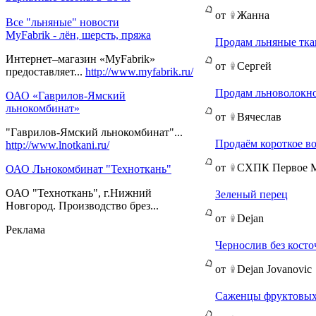
от
Жанна
Все "льняные" новости
MyFabrik - лён, шерсть, пряжа
Продам льняные ткан
Интернет–магазин «MyFabrik»
от
Сергей
предоставляет...
http://www.myfabrik.ru/
Продам льноволокн
ОАО «Гаврилов-Ямский
льнокомбинат»
от
Вячеслав
"Гаврилов-Ямский льнокомбинат"...
Продаём короткое в
http://www.lnotkani.ru/
от
СХПК Первое М
ОАО Льнокомбинат "Техноткань"
ОАО "Техноткань", г.Нижний
Зеленый перец
Новгород. Производство брез...
от
Dejan
Реклама
Чернослив без косто
от
Dejan Jovanovic
Саженцы фруктовых 