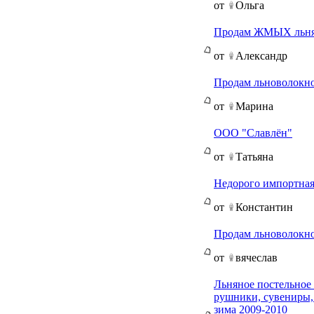
от
Ольга
Продам ЖМЫХ льня
от
Александр
Продам льноволокн
от
Марина
ООО "Славлён"
от
Татьяна
Недорого импортная
от
Константин
Продам льноволокн
от
вячеслав
Льняное постельное 
рушники, сувениры, 
зима 2009-2010