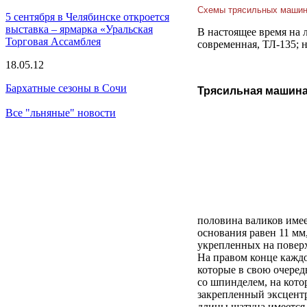
Схемы трясильных машин с
5 сентября в Челябинске откроется
выставка – ярмарка «Уральская
В настоящее время на 
Торговая Ассамблея
современная, ТЛ-135; 
18.05.12
Бархатные сезоны в Сочи
Трясильная машина 
Все "льняные" новости
половина валиков имеет
основания равен 11 мм
укрепленных на поверх
На правом конце кажд
которые в свою очеред
со шпинделем, на кото
закрепленный эксцент
длины шатуна имеется