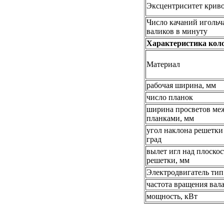
Эксцентриситет крив
Число качаний игольч
валиков в минуту
Характеристика кол
Материал
рабочая ширина, мм
число планок
ширина просветов ме
планками, мм
угол наклона решетки 
град
вылет игл над плоско
решетки, мм
Электродвигатель тип
частота вращения вала
мощность, кВт