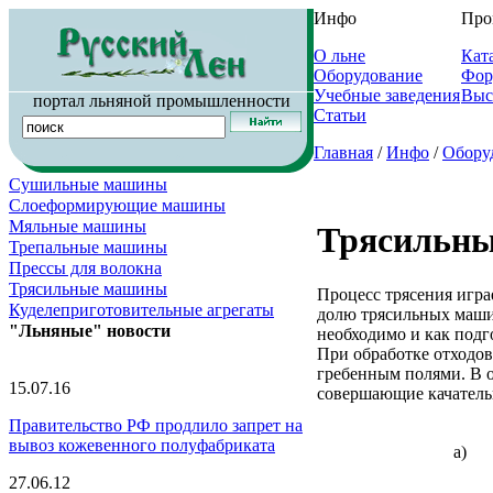
Инфо
Про
О льне
Кат
Оборудование
Фор
Учебные заведения
Выс
портал льняной промышленности
Статьи
Главная
/
Инфо
/
Обору
Сушильные машины
Слоеформирующие машины
Мяльные машины
Трясильн
Трепальные машины
Прессы для волокна
Трясильные машины
Процесс трясения игра
Куделеприготовительные агрегаты
долю трясильных машин
"Льняные" новости
необходимо и как подг
При обработке отходов
гребенным полями. В 
15.07.16
совершающие качатель
Правительство РФ продлило запрет на
вывоз кожевенного полуфабриката
а)
27.06.12