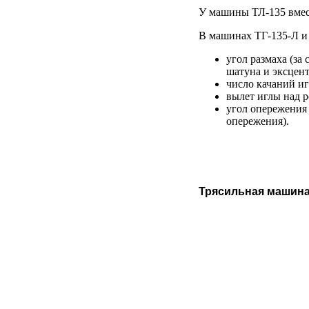
У машины ТЛ-135 вмес
В машинах ТГ-135-Л и
угол размаха (з
шатуна и эксцент
число качаний иг
вылет иглы над р
угол опережения 
опережения).
Трясильная машина 