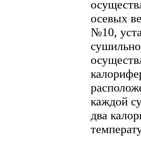
осуществ
осевых в
№10, уст
сушильной
осуществ
калорифе
расположе
каждой с
два калор
температ