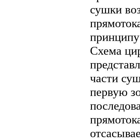
сушки во
прямотока
принципу
Схема ци
представл
части суш
первую зо
последова
прямоток
отсасывае