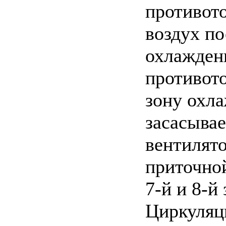
противот
воздух по
охлаждени
противото
зону охл
засасыва
вентилят
приточной
7-й и 8-й
Циркуляц