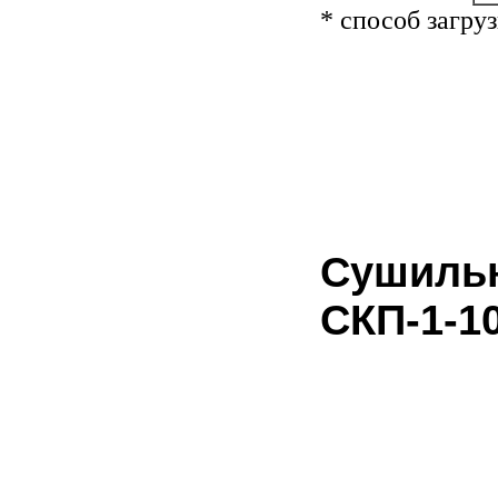
* способ загру
Сушильн
СКП-1-1