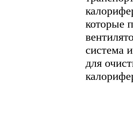
калорифер
которые п
вентилят
система 
для очист
калорифе