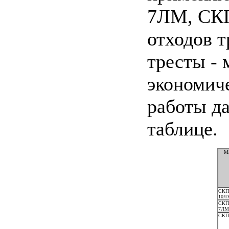
7ЛМ, СКП
отходов т
тресты -
экономиче
работы д
таблице.
М
СКП
10Л
СКП
7ЛМ
СКП