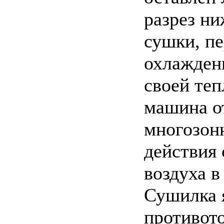
разрез ни
сушки, п
охлаждени
своей те
машина о
многозон
действия 
воздуха в
Сушилка 
противото