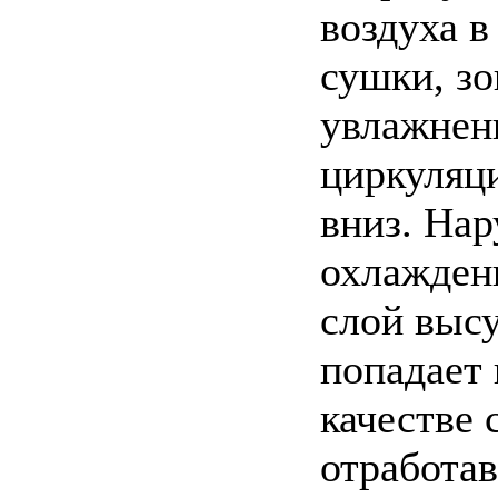
воздуха 
сушки, зо
увлажнени
циркуляци
вниз. Нар
охлаждени
слой выс
попадает
качестве 
отработа