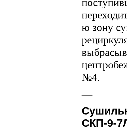
поступив
переходит
ю зону су
рециркуля
выбрасыв
центробе
№4.
—
Сушильн
СКП-9-7