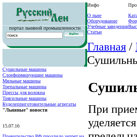
Инфо
Про
О льне
Кат
Оборудование
Фор
Учебные заведения
Выс
портал льняной промышленности
Статьи
Главная
/
Сушильн
Сушильные машины
Слоеформирующие машины
Мяльные машины
Сушил
Трепальные машины
Прессы для волокна
Трясильные машины
Куделеприготовительные агрегаты
При прие
"Льняные" новости
уделяется
15.07.16
предельна
Правительство РФ продлило запрет на