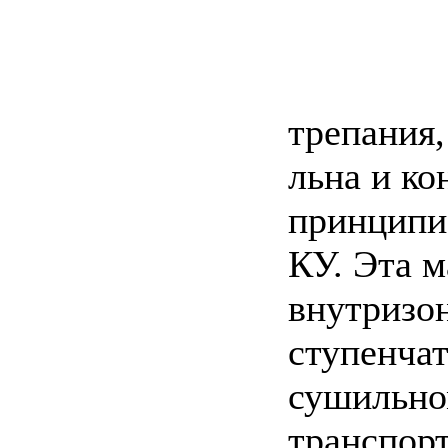
трепания,
льна и ко
принципи
КУ. Эта м
внутризо
ступенча
сушильно
транспорт