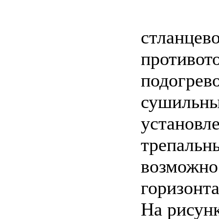
стланцево
противот
подогрево
сушильны
установле
трепальн
возможно
горизонта
На рисунк